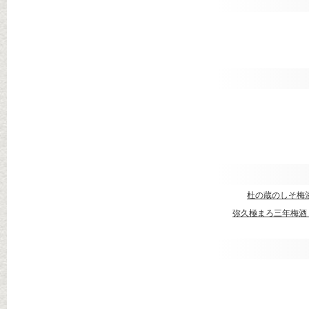
杜の蔵のしそ梅
弥久極まろ三年梅酒