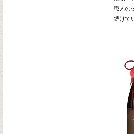
職人の
続けて