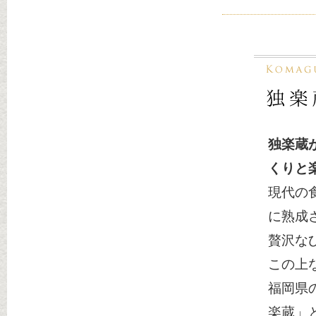
独楽蔵
くりと
現代の
に熟成
贅沢な
この上
福岡県
楽蔵」