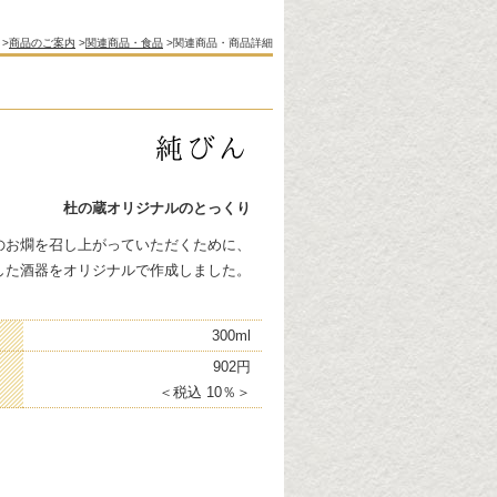
>
商品のご案内
>
関連商品・食品
>関連商品・商品詳細
杜の蔵オリジナルのとっくり
のお燗を召し上がっていただくために、
した酒器をオリジナルで作成しました。
300ml
902円
＜税込 10％＞