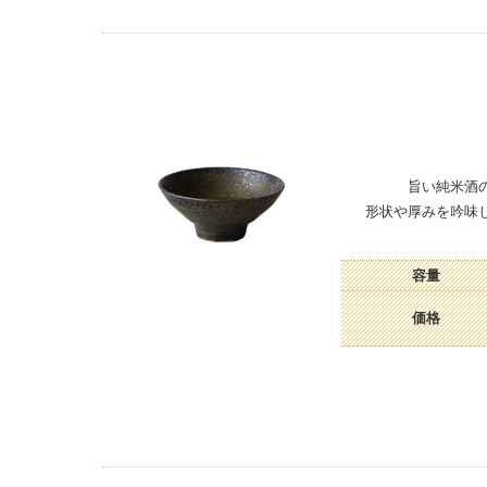
旨い純米酒
形状や厚みを吟味
容量
価格