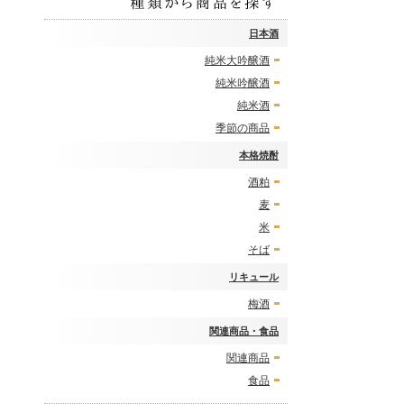
日本酒
純米大吟醸酒
純米吟醸酒
純米酒
季節の商品
本格焼酎
酒粕
麦
米
そば
リキュール
梅酒
関連商品・食品
関連商品
食品