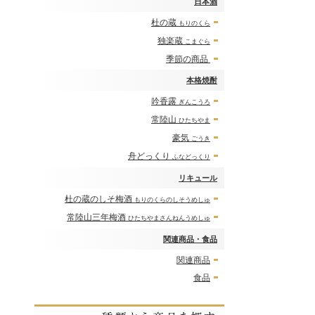
日本酒
杜の蔵
もりのくら
独楽蔵
こまぐら
季節の商品
本格焼酎
吟香露
ぎんこうろ
常陸山
ひたちやま
豪気
ごうき
舟どっくり
ふなどっくり
リキュール
杜の蔵のしそ梅酒
もりのくらのしそうめしゅ
常陸山三年梅酒
ひたちやまさんねんうめしゅ
関連商品・食品
関連商品
食品